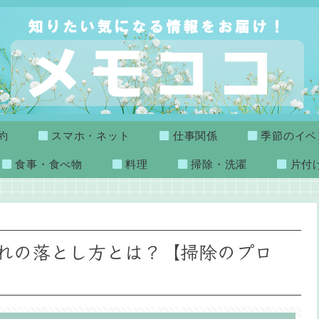
約
スマホ・ネット
仕事関係
季節のイベ
食事・食べ物
料理
掃除・洗濯
片付
れの落とし方とは？【掃除のプロ